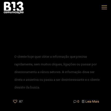
O cliente hoje quer obter a informação que precisa
rapidamente, sem muitos cliques, ligações ou passar por
direcionamento a vários setores. A informação deve ser
direta e assertiva ou passa a ser desinteressante e o cliente
desiste da busca.
87
0
Leia Mais