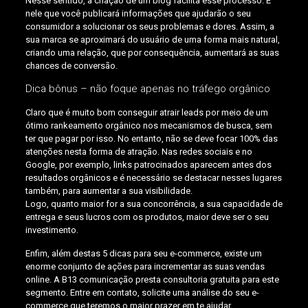
Nesse sentido, a criação de um blog facilita esse processo. É
nele que você publicará informações que ajudarão o seu
consumidor a solucionar os seus problemas e dores. Assim, a
sua marca se aproximará do usuário de uma forma mais natural,
criando uma relação, que por consequência, aumentará as suas
chances de conversão.
Dica bônus – não foque apenas no tráfego orgânico
Claro que é muito bom conseguir atrair leads por meio de um
ótimo rankeamento orgânico nos mecanismos de busca, sem
ter que pagar por isso. No entanto, não se deve focar 100% das
atenções nesta forma de atração. Nas redes sociais e no
Google, por exemplo, links patrocinados aparecem antes dos
resultados orgânicos e é necessário se destacar nesses lugares
também, para aumentar a sua visibilidade.
Logo, quanto maior for a sua concorrência, a sua capacidade de
entrega e seus lucros com os produtos, maior deve ser o seu
investimento.
Enfim, além destas 5 dicas para seu e-commerce, existe um
enorme conjunto de ações para incrementar as suas vendas
online. A B13 comunicação presta consultoria gratuita para este
segmento. Entre em contato, solicite uma análise do seu e-
commerce que teremos o maior prazer em te ajudar.